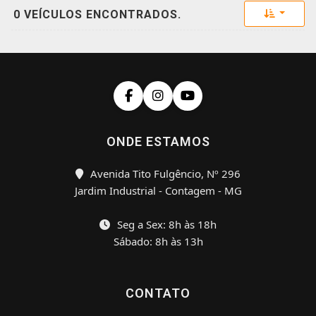
Toggle 
0 VEÍCULOS ENCONTRADOS.
ONDE ESTAMOS
Avenida Tito Fulgêncio, Nº 296
Jardim Industrial - Contagem - MG
Seg a Sex: 8h às 18h
Sábado: 8h às 13h
CONTATO