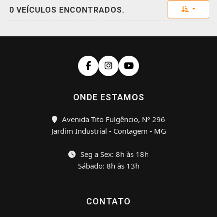
Toggle 
0 VEÍCULOS ENCONTRADOS.
ONDE ESTAMOS
Avenida Tito Fulgêncio, Nº 296
Jardim Industrial - Contagem - MG
Seg a Sex: 8h às 18h
Sábado: 8h às 13h
CONTATO