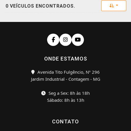
Toggle 
0 VEÍCULOS ENCONTRADOS.
ONDE ESTAMOS
Avenida Tito Fulgêncio, Nº 296
Jardim Industrial - Contagem - MG
Seg a Sex: 8h às 18h
Sábado: 8h às 13h
CONTATO